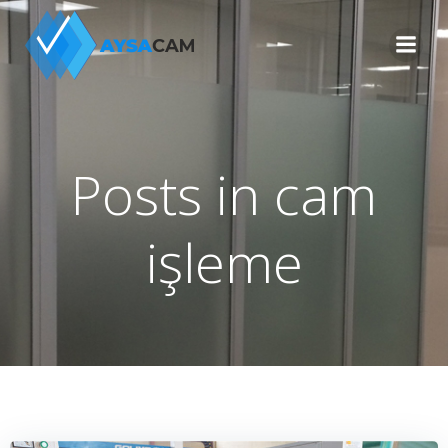
İçeriğe
geç
Posts in cam
işleme