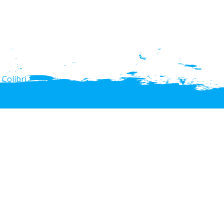
d
Colibri