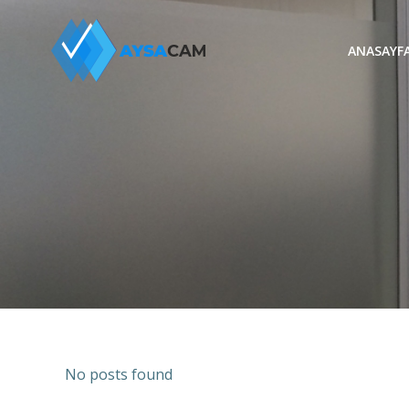
İçeriğe
geç
ANASAYF
No posts found