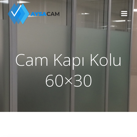
İçeriğe
geç
Cam Kapı Kolu
60×30