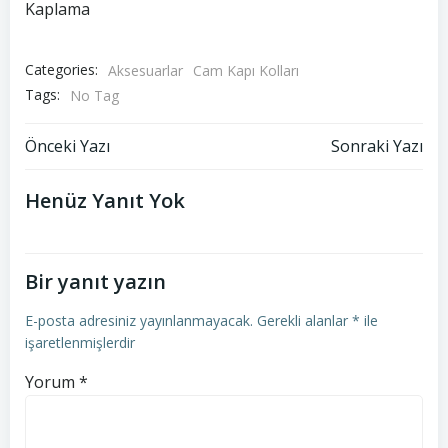
Kaplama
Categories:
Aksesuarlar
Cam Kapı Kolları
Tags:
No Tag
Yazı
Yazı
Önceki Yazı
Sonraki Yazı
gezinmesi
gezinmesi
Henüz Yanıt Yok
Bir yanıt yazın
E-posta adresiniz yayınlanmayacak.
Gerekli alanlar
*
ile
işaretlenmişlerdir
Yorum
*